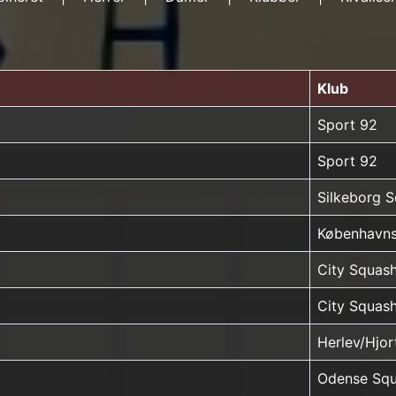
Klub
Sport 92
Sport 92
Silkeborg 
Københavns
City Squas
City Squas
Herlev/Hjo
Odense Squ