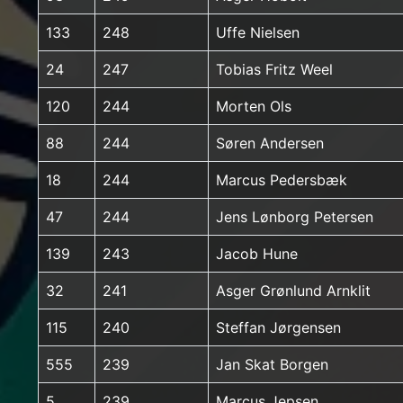
133
248
Uffe Nielsen
24
247
Tobias Fritz Weel
120
244
Morten Ols
88
244
Søren Andersen
18
244
Marcus Pedersbæk
47
244
Jens Lønborg Petersen
139
243
Jacob Hune
32
241
Asger Grønlund Arnklit
115
240
Steffan Jørgensen
555
239
Jan Skat Borgen
5
239
Marcus Jepsen