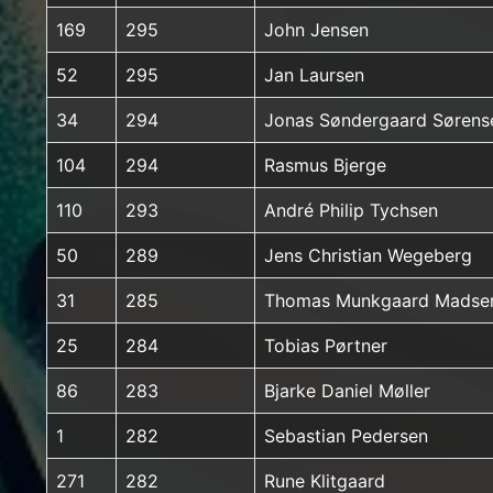
169
295
John Jensen
52
295
Jan Laursen
34
294
Jonas Søndergaard Sørens
104
294
Rasmus Bjerge
110
293
André Philip Tychsen
50
289
Jens Christian Wegeberg
31
285
Thomas Munkgaard Madse
25
284
Tobias Pørtner
86
283
Bjarke Daniel Møller
1
282
Sebastian Pedersen
271
282
Rune Klitgaard