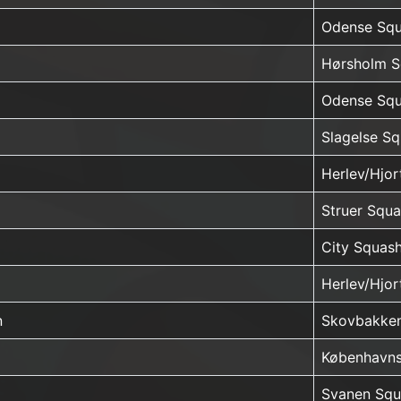
Odense Squ
Hørsholm S
Odense Squ
Slagelse S
Herlev/Hjo
Struer Squ
City Squas
Herlev/Hjo
n
Skovbakke
Københavns
Svanen Squ