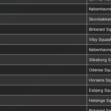
Københavns
Skovbakke
Birkerød S
Viby Squas
Københavns
Silkeborg 
Odense Squ
Horsens Sq
Esbjerg Sq
Helsinge S
Birkerød S