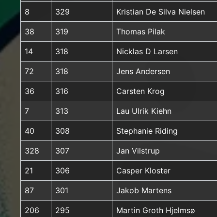
8
329
Kristian De Silva Nielsen
38
319
Thomas Pilak
14
318
Nicklas D Larsen
72
318
Jens Andersen
36
316
Carsten Krog
7
313
Lau Ulrik Kiehn
40
308
Stephanie Riding
328
307
Jan Vilstrup
21
306
Casper Kloster
87
301
Jakob Martens
206
295
Martin Groth Hjelmsø