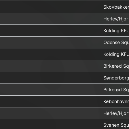
Skovbakke
Herlev/Hjo
Kolding KF
Odense Squ
Kolding KF
Birkerød S
Sønderborg
Birkerød S
Københavns
Herlev/Hjo
Svanen Squ