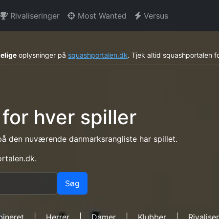
Rivaliseringer
Most Wanted
Versus
gelige
oplysninger på
squashportalen.dk
.
Tjek altid squashportalen 
for hver spiller
på den nuværende danmarksrangliste har spillet.
rtalen.dk.
Søg
ineret
|
Herrer
|
Damer
|
Klubber
|
Rivalise