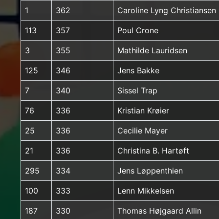
1
362
Caroline Lyng Christiansen
113
357
Poul Crone
3
355
Mathilde Lauridsen
125
346
Jens Bakke
7
340
Sissel Trap
76
336
Kristian Krøier
25
336
Cecilie Mayer
21
336
Christina B. Hartøft
295
334
Jens Løppenthien
100
333
Lenn Mikkelsen
187
330
Thomas Højgaard Allin