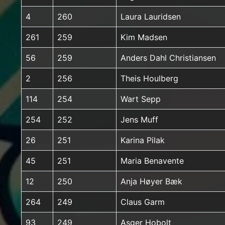
4
260
Laura Lauridsen
261
259
Kim Madsen
56
259
Anders Dahl Christiansen
2
256
Theis Houlberg
114
254
Wart Sepp
254
252
Jens Muff
26
251
Karina Pilak
45
251
Maria Benavente
12
250
Anja Høyer Bæk
264
249
Claus Garm
93
249
Asger Hobolt