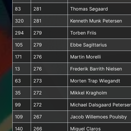
83
281
Thomas Søgaard
320
281
Kenneth Munk Petersen
294
279
Torben Friis
105
279
Ebbe Sagittarius
171
276
Martin Morelli
13
276
Frederik Barrith Nielsen
63
273
Morten Trap Wiegandt
35
272
Mikkel Kragholm
99
272
Michael Dalsgaard Peterse
109
267
Jacob Willemoes Poulsby
140
266
Miguel Claros