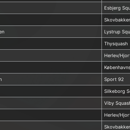
Esbjerg Sq
Skovbakke
en
Lystrup Sq
Thysquash
Herlev/Hjo
Københavns
n
Sport 92
Silkeborg 
Viby Squas
Herlev/Hjo
Skovbakke