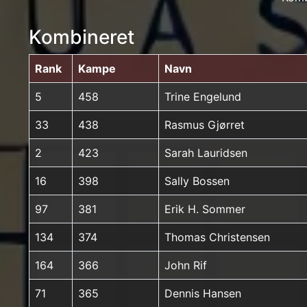
Kombineret
Rank
Kampe
Navn
5
458
Trine Engelund
33
438
Rasmus Gjørret
2
423
Sarah Lauridsen
16
398
Sally Bossen
97
381
Erik H. Sommer
134
374
Thomas Christensen
164
366
John Rif
71
365
Dennis Hansen