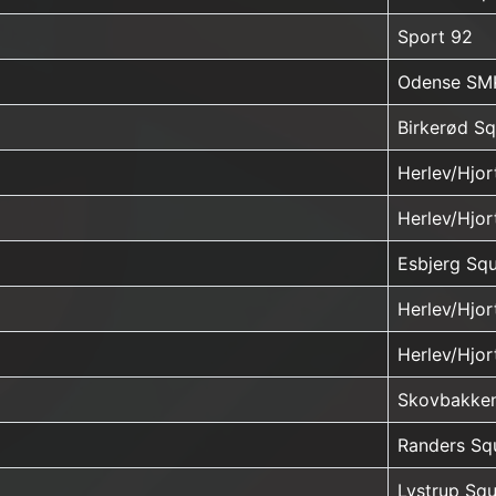
Sport 92
Odense SM
Birkerød S
Herlev/Hjo
Herlev/Hjo
Esbjerg Sq
Herlev/Hjo
Herlev/Hjo
Skovbakke
Randers Sq
Lystrup Sq