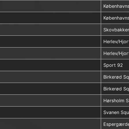
Københavns
Københavns
Skovbakke
Herlev/Hjo
Herlev/Hjo
Sport 92
Birkerød S
Birkerød S
Hørsholm S
Svanen Squ
Espergærde